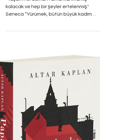
Altar Kaplan
2 dakikada okunur
Yürümeye Övgüye Yergi
“Yaşam her zaman tamamlanmamış
kalacak ve hep bir şeyler ertelenmiş.''
Seneca “Yürümek, bütün büyük kadim
bilgeliklere iyi bir...