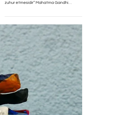
Akım İktisat
“Eğer Tanrı kendini Hindistan halkına
gösterecekse, en iyisi ekmek formunda
zuhur etmesidir” Mahatma Gandhi
Osmanlı’nın son dönem...