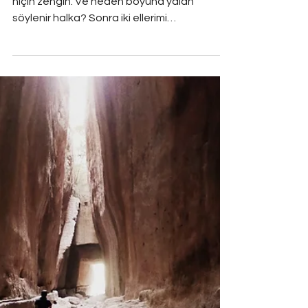
Altar Kaplan
3 dakikada okunur
Almanya Bizi Neden
Kıskanıyor?
“Bilmeseydim fakirler niçin fakirdir, zenginler
niçin zengin. Ve neden boyuna yalan
söylenir halka? Sonra iki ellerimi
pantolonumun...