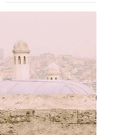
Altar Kaplan
3 dakikada okunur
Asgari Ücret Cenderesi
Proleterlerin zincirlerinden başka
kaybedecek bir şeyleri yok, kazanacakları
bir dünya var.” Karl Marx Bir zamanlar, Türkiye
ekonomik bir...