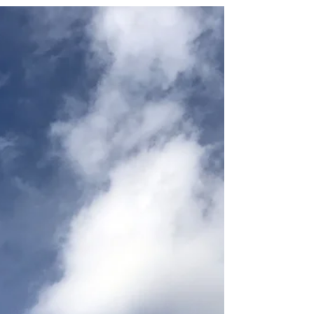
dönüştürür.” Francis Bacon Bilgi, şüphesiz
insanlık tarihinin en önemli unsurudur. Ancak
onu...