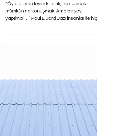
Gibi Kalan
“Öyle bir yerdeyim ki artık, ne susmak
mümkün ne konuşmak. Ama bir şey
yapılmalı…” Paul Éluard Bazı insanlar ile hiç
tanışmamışsınızdır ama var olmalarına
sevinirsiniz. Varlığına sevinmekle kalmaz,
sizin cesaret edemediğiniz şeyleri
yapmalarından sebep, bazen onlardan
utanırsınız da... Benim için işte bu insanların
başında gelenlerden biriydi merhum Sırrı
Süreyya Önder. Ortak dostlarımız olmasına,
üstelik evlerimiz uzun bir süre aynı muhitte
olmasına rağmen hiç rastlaşmadık