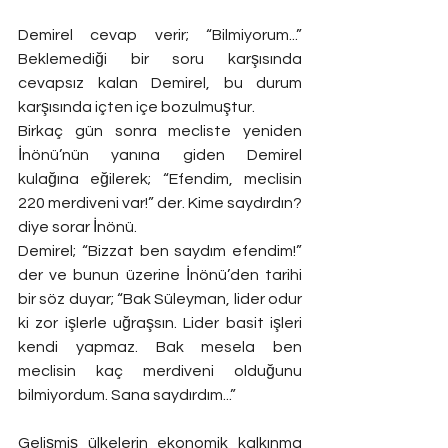
Demirel cevap verir; “Bilmiyorum...” 
Beklemediği bir soru karşısında 
cevapsız kalan Demirel, bu durum 
karşısında içten içe bozulmuştur.
Birkaç gün sonra mecliste yeniden 
İnönü’nün yanına giden Demirel 
kulağına eğilerek; “Efendim, meclisin 
220 merdiveni var!” der. Kime saydırdın? 
diye sorar İnönü.
Demirel; “Bizzat ben saydım efendim!” 
der ve bunun üzerine İnönü’den tarihi 
bir söz duyar; “Bak Süleyman, lider odur 
ki zor işlerle uğraşsın. Lider basit işleri 
kendi yapmaz. Bak mesela ben 
meclisin kaç merdiveni olduğunu 
bilmiyordum. Sana saydırdım...”
Gelişmiş ülkelerin ekonomik kalkınma 