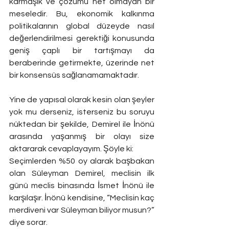
karmaşık ve çözümü net olmayan bir 
meseledir. Bu, ekonomik kalkınma 
politikalarının global düzeyde nasıl 
değerlendirilmesi gerektiği konusunda 
geniş çaplı bir tartışmayı da 
beraberinde getirmekte, üzerinde net 
bir konsensüs sağlanamamaktadır.
Yine de yapısal olarak kesin olan şeyler 
yok mu derseniz, isterseniz bu soruyu 
nüktedan bir şekilde, Demirel ile İnönü 
arasında yaşanmış bir olayı size 
aktararak cevaplayayım. Şöyle ki:
Seçimlerden %50 oy alarak başbakan 
olan Süleyman Demirel, meclisin ilk 
günü meclis binasında İsmet İnönü ile 
karşılaşır. İnönü kendisine, “Meclisin kaç 
merdiveni var Süleyman biliyor musun?” 
diye sorar.