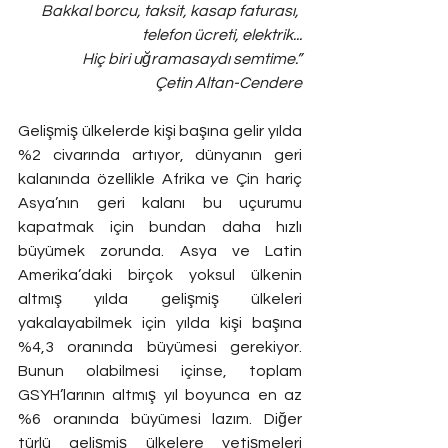
Bakkal borcu, taksit, kasap faturası, 
telefon ücreti, elektrik...
Hiç biri uğramasaydı semtime.”
Çetin Altan-Cendere
Gelişmiş ülkelerde kişi başına gelir yılda 
%2 civarında artıyor, dünyanın geri 
kalanında özellikle Afrika ve Çin hariç 
Asya’nın geri kalanı bu uçurumu 
kapatmak için bundan daha hızlı 
büyümek zorunda. Asya ve Latin 
Amerika’daki birçok yoksul ülkenin 
altmış yılda gelişmiş ülkeleri 
yakalayabilmek için yılda kişi başına 
%4,3 oranında büyümesi gerekiyor. 
Bunun olabilmesi içinse, toplam 
GSYH’larının altmış yıl boyunca en az 
%6 oranında büyümesi lazım. Diğer 
türlü gelişmiş ülkelere yetişmeleri 