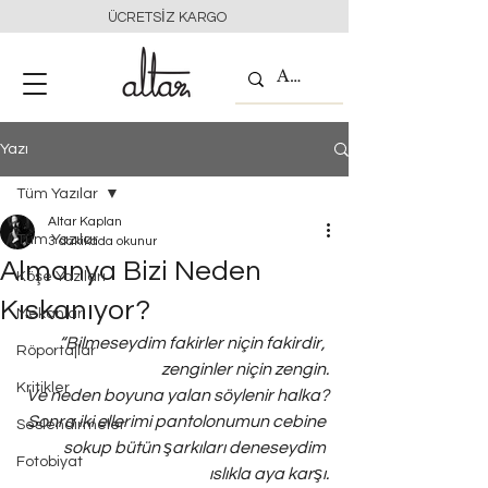
ÜCRETSİZ KARGO
Yazı
Tüm Yazılar
Altar Kaplan
Tüm Yazılar
3 dakikada okunur
Almanya Bizi Neden
Köşe Yazıları
Kıskanıyor?
Mekanlar
“Bilmeseydim fakirler niçin fakirdir, 
Röportajlar
zenginler niçin zengin.
Kritikler
Ve neden boyuna yalan söylenir halka?
Sonra iki ellerimi pantolonumun cebine 
Seslendirmeler
sokup bütün şarkıları deneseydim 
Fotobiyat
ıslıkla aya karşı.