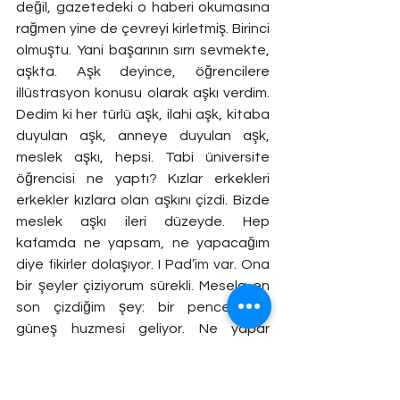
değil, gazetedeki o haberi okumasına 
rağmen yine de çevreyi kirletmiş. Birinci 
olmuştu. Yani başarının sırrı sevmekte, 
aşkta. Aşk deyince, öğrencilere 
illüstrasyon konusu olarak aşkı verdim. 
Dedim ki her türlü aşk, ilahi aşk, kitaba 
duyulan aşk, anneye duyulan aşk, 
meslek aşkı, hepsi. Tabi üniversite 
öğrencisi ne yaptı? Kızlar erkekleri 
erkekler kızlara olan aşkını çizdi. Bizde 
meslek aşkı ileri düzeyde. Hep 
kafamda ne yapsam, ne yapacağım 
diye fikirler dolaşıyor. I Pad’im var. Ona 
bir şeyler çiziyorum sürekli. Mesela en 
son çizdiğim şey: bir pencereden 
güneş huzmesi geliyor. Ne yapar 
şuraya güneş düşerse orası daha 
aydınlıktır. Benim çizdiğim 
illüstrasyonda güneşin düştüğü yer 