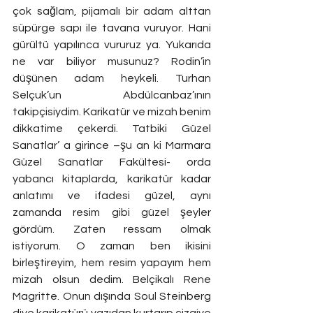
çok sağlam, pijamalı bir adam alttan 
süpürge sapı ile tavana vuruyor. Hani 
gürültü yapılınca vururuz ya. Yukarıda 
ne var biliyor musunuz? Rodin’in 
düşünen adam heykeli. Turhan 
Selçuk’un Abdülcanbaz’ının 
takipçisiydim. Karikatür ve mizah benim 
dikkatime çekerdi. Tatbiki Güzel 
Sanatlar’ a girince –şu an ki Marmara 
Güzel Sanatlar Fakültesi- orda 
yabancı kitaplarda, karikatür kadar 
anlatımı ve ifadesi güzel, aynı 
zamanda resim gibi güzel şeyler 
gördüm. Zaten ressam olmak 
istiyorum. O zaman ben ikisini 
birleştireyim, hem resim yapayım hem 
mizah olsun dedim. Belçikalı Rene 
Magritte. Onun dışında Soul Steinberg 
diye karikatürü yazıdan kurtarıp çizgiye 