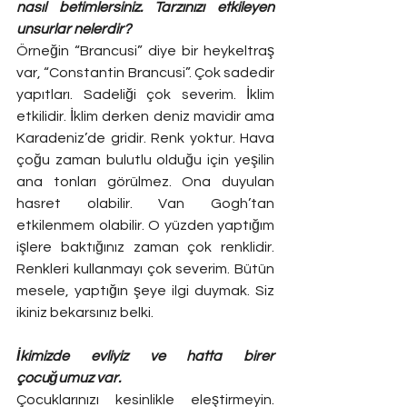
nasıl betimlersiniz. Tarzınızı etkileyen 
unsurlar nelerdir?
Örneğin “Brancusi” diye bir heykeltraş 
var, “Constantin Brancusi”. Çok sadedir 
yapıtları. Sadeliği çok severim. İklim 
etkilidir. İklim derken deniz mavidir ama 
Karadeniz’de gridir. Renk yoktur. Hava 
çoğu zaman bulutlu olduğu için yeşilin 
ana tonları görülmez. Ona duyulan 
hasret olabilir. Van Gogh’tan 
etkilenmem olabilir. O yüzden yaptığım 
işlere baktığınız zaman çok renklidir. 
Renkleri kullanmayı çok severim. Bütün 
mesele, yaptığın şeye ilgi duymak. Siz 
ikiniz bekarsınız belki.
İkimizde evliyiz ve hatta birer 
çocuğumuz var.
Çocuklarınızı kesinlikle eleştirmeyin. 