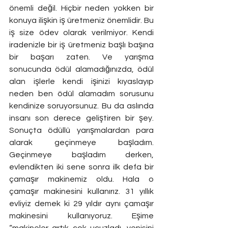
önemli değil. Hiçbir neden yokken bir 
konuya ilişkin iş üretmeniz önemlidir. Bu 
iş size ödev olarak verilmiyor. Kendi 
iradenizle bir iş üretmeniz başlı başına 
bir başarı zaten. Ve yarışma 
sonucunda ödül alamadığınızda, ödül 
alan işlerle kendi işinizi kıyaslayıp 
neden ben ödül alamadım sorusunu 
kendinize soruyorsunuz. Bu da aslında 
insanı son derece geliştiren bir şey. 
Sonuçta ödüllü yarışmalardan para 
alarak geçinmeye başladım. 
Geçinmeye başladım derken, 
evlendikten iki sene sonra ilk defa bir 
çamaşır makinemiz oldu. Hala o 
çamaşır makinesini kullanırız. 31 yıllık 
evliyiz demek ki 29 yıldır aynı çamaşır 
makinesini kullanıyoruz. Eşime 
“makineler artık çok ucuzladı, yenisini 