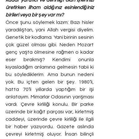
üretirken ilham aldığınız esinlendiğiniz 
birileri veya bir şey var mı?
Önce şunu söylemek lazım: Bazı hisler 
yaradılıştan, yani Allah vergisi diyelim. 
Genetik bir kodlama. Yani birinin sesinin 
çok güzel olması gibi. Neden Mozart 
genç yaşta ölmesine rağmen o kadar 
eser bırakmış? Kendimi onunla 
kıyasladığım anlamına gelmesin tabii ki 
bu söylediklerim. Ama bunun nedeni 
yok. Bu içten gelen bir şey. 1980’li, 
hatta 70’li yıllarda yaptığım bir işi 
anlatayım. Mimarlar Odasının yarışması 
vardı. Çevre kirliliği konulu. Bir parke 
üzerinde bir kağıt parçası var, kirletmiş 
caddeyi, üzerinde çevre kirliliği ile ilgili 
bir haber yazıyordu. Gazete aslında 
çevreyi kirletmiş oluyor. İnsan bilinçli 