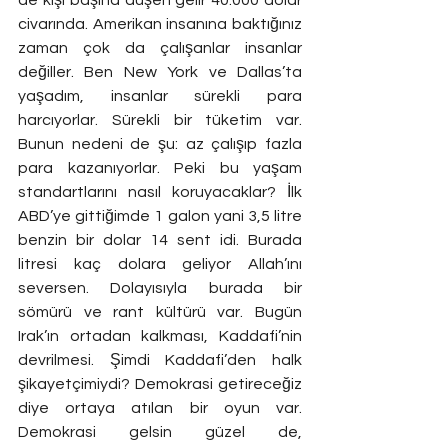
civarında. Amerikan insanına baktığınız 
zaman çok da çalışanlar insanlar 
değiller. Ben New York ve Dallas’ta 
yaşadım, insanlar sürekli para 
harcıyorlar. Sürekli bir tüketim var. 
Bunun nedeni de şu: az çalışıp fazla 
para kazanıyorlar. Peki bu yaşam 
standartlarını nasıl koruyacaklar? İlk 
ABD’ye gittiğimde 1 galon yani 3,5 litre 
benzin bir dolar 14 sent idi. Burada 
litresi kaç dolara geliyor Allah’ını 
seversen. Dolayısıyla burada bir 
sömürü ve rant kültürü var. Bugün 
Irak’ın ortadan kalkması, Kaddafi’nin 
devrilmesi. Şimdi Kaddafi’den halk 
şikayetçimiydi? Demokrasi getireceğiz 
diye ortaya atılan bir oyun var. 
Demokrasi gelsin güzel de, 