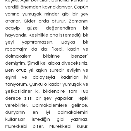
verdiği önemden kaynaklanıyor. Çöpün 
yanına yumuşak minder gibi bir şey 
atarlar. Gider orda oturur. Zamanını 
acayip güzel değerlendiren bir 
hayvandır. Kesinlikle ona istemediği bir 
şeyi yaptıramazsın. Başka bir 
röportajım da da: “kedi, kadın ve 
dolmakalem birbirine benzer” 
demiştim. Şimdi kel alaka diyeceksiniz. 
Ben otuz yılı aşkın süredir evliyim ve 
eşimi ve dolayısıyla kadınları iyi 
tanıyorum. Çünkü o kadar yumuşak ve 
şefkatlidirler ki, birdenbire tam 180 
derece zıttı bir şey yaparlar. Tepki 
verebilirler. Dolmakalemlere gelince, 
dünyanın en iyi dolmakalemini 
kullansan istediğin gibi yazmaz. 
Mürekkebi biter. Mürekkebi kurur. 