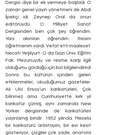
Dergisi diye bir ek vermeye başladı. O 
zaman genel yayın yönetmeni de Abdi 
İpekçi idi. Zeynep Oral da onun 
editörüydü. O Milliyet Sanat 
Dergisinden ben çok şey öğrendim. 
Yani akımları öğrendim. Resim 
öğretmenim vardı. Vefat etti maalesef. 
Necati Yeşilyurt. O da Gazi Üniv. Eğitim 
Fak. Mezunuydu ve resme karşı ilgili 
olduğumu gördüğü için bizi bilgilendirirdi
Sonra bu kültürün içinden gelen 
etkilenmeler, okuduğumuz gazeteler. 
Ali Ulvi Ersoy’un karikatürleri, Çok 
bilinmez ama Cumhuriyette kırk yıl 
karikatür çizmiş, aynı zamanda New 
Yorker dergisinde de karikatürleri 
yayınlamış biridir. 1952 yılında. Mesela 
bir karikatürü anlatayım, bir evi kesit 
gösteriyor, çizgiler çok sade, anatomi 