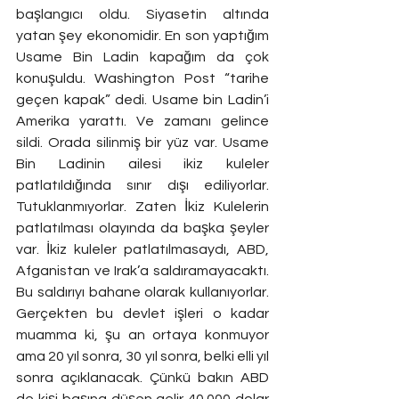
başlangıcı oldu. Siyasetin altında 
yatan şey ekonomidir. En son yaptığım 
Usame Bin Ladin kapağım da çok 
konuşuldu. Washington Post “tarihe 
geçen kapak” dedi. Usame bin Ladin’i 
Amerika yarattı. Ve zamanı gelince 
sildi. Orada silinmiş bir yüz var. Usame 
Bin Ladinin ailesi ikiz kuleler 
patlatıldığında sınır dışı ediliyorlar. 
Tutuklanmıyorlar. Zaten İkiz Kulelerin 
patlatılması olayında da başka şeyler 
var. İkiz kuleler patlatılmasaydı, ABD, 
Afganistan ve Irak’a saldıramayacaktı. 
Bu saldırıyı bahane olarak kullanıyorlar. 
Gerçekten bu devlet işleri o kadar 
muamma ki, şu an ortaya konmuyor 
ama 20 yıl sonra, 30 yıl sonra, belki elli yıl 
sonra açıklanacak. Çünkü bakın ABD 
de kişi başına düşen gelir 40.000 dolar 