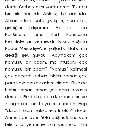
derdi. Sarhoş olmuyordu ama. Tutucu 
bir aile değildik. Ahlakçı bir aile idik. 
Ablamın kısa kollu giydiğini, kısa etek 
giydiğini biliyorum. Babam ona 
karışmazdı ama flört konusuna 
kesinlikle izin vermezdi. Dokuz yaşıma 
kadar Mesudiye’de yaşadık. Babamın 
dediği şey şuydu: “Kaymakam çok 
namuslu bir adam, mal müdürü çok 
namuslu bir adam”. “Namus” kelimesi 
çok geçerdi. Babam hiçbir zaman çok 
para kazanan bir adam olmadı. Bize de 
hiçbir zaman, aman çok para kazanın 
demedi. Bizde hiç para kazanmanın ve 
zengin olmanın hayalini kurmadık. Hep 
“dürüst olun hakkaniyetli olun” derdi. 
Annem de öyle. Yola düşmüş fındıkları 
bile alıp yememe izin vermezdi. Bu 