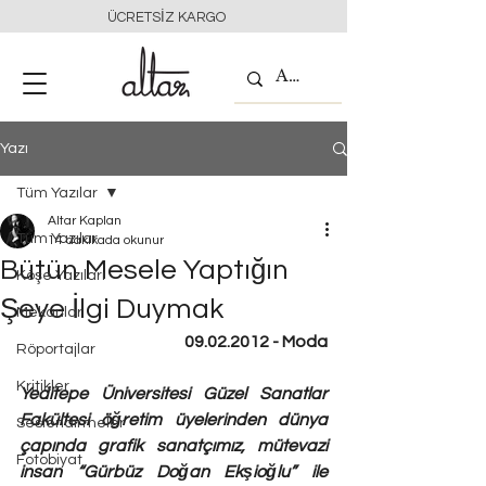
ÜCRETSİZ KARGO
Yazı
Tüm Yazılar
Altar Kaplan
Tüm Yazılar
14 dakikada okunur
Bütün Mesele Yaptığın
Köşe Yazıları
Şeye İlgi Duymak
Mekanlar
09.02.2012 - Moda
Röportajlar
Kritikler
Yeditepe Üniversitesi Güzel Sanatlar 
Fakültesi öğretim üyelerinden dünya 
Seslendirmeler
çapında grafik sanatçımız, mütevazi 
Fotobiyat
insan “Gürbüz Doğan Ekşioğlu” ile 