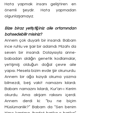
Hata yapmak insanı geliştiren en 
önemli şeydir. Hata yapmadan 
olgunlaşamayız.
Bize biraz yetiştiğiniz aile ortamından 
bahsedebilir misiniz?
Annem çok duyarlı bir insandı. Babam 
ince ruhlu ve şair bir adamdı. Mizahı da 
seven bir insandı. Dolayısıyla anne-
babadan aldığın genetik kodlamalar, 
yetişmiş olduğun doğal çevre aile 
yapısı. Mesela bizim evde şiir okunurdu. 
Annem bir ağa kızıydı okuma yazma 
bilmezdi, beş vakit namazını kılardı. 
Babam namazını kılardı, Kur’an-ı Kerim 
okurdu. Ama akşam rakısını içerdi. 
Annem derdi ki: “bu ne biçim 
Müslümanlık?” Babam da “Sen benim 
işime karışma, ibadet başka o başka” 