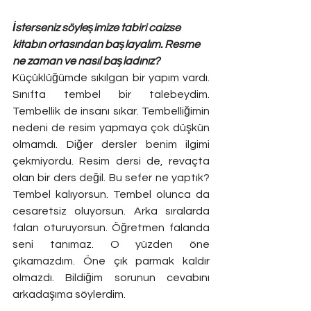
İsterseniz söyleşimize tabiri caizse 
kitabın ortasından başlayalım. Resme 
ne zaman ve nasıl başladınız?
Küçüklüğümde sıkılgan bir yapım vardı. 
Sınıfta tembel bir talebeydim. 
Tembellik de insanı sıkar. Tembelliğimin 
nedeni de resim yapmaya çok düşkün 
olmamdı. Diğer dersler benim ilgimi 
çekmiyordu. Resim dersi de, revaçta 
olan bir ders değil. Bu sefer ne yaptık? 
Tembel kalıyorsun. Tembel olunca da 
cesaretsiz oluyorsun. Arka sıralarda 
falan oturuyorsun. Öğretmen falanda 
seni tanımaz. O yüzden öne 
çıkamazdım. Öne çık parmak kaldır 
olmazdı. Bildiğim sorunun cevabını 
arkadaşıma söylerdim. 