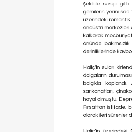
şekilde sürüp gitti
gemilerin yerini sac 
üzerindeki romantik H
endüstri merkezleri
kalkarak mecburiyett
önünde bakımsızlık 
derinliklerinde kaybo
Haliç’in suları kirle
dalgaların durulmasıy
balçıkla kaplandı.
sarıkanatları, çinak
hayal olmuştu. Depre
Fırsattan istifade, 
olarak ileri sürenler d
Haliç’in üzerindeki