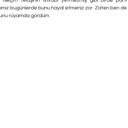
? Geçim telaşının ıstırabı yetmezmiş gibi birde parti 
ığımız bugünlerde bunu hayal etmeniz zor. Zaten ben de
uğunu rüyamda gördüm.