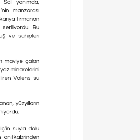
. Sol yanımda, 
’nin manzarası 
ukarıya tırmanan 
seriliyordu. Bu 
ş ve sahipleri 
n maviye çalan 
yaz minarelerini 
liren Valens su 
n, yüzyılların 
nıyordu. 
’in suyla dolu 
 anıtkabrinden 