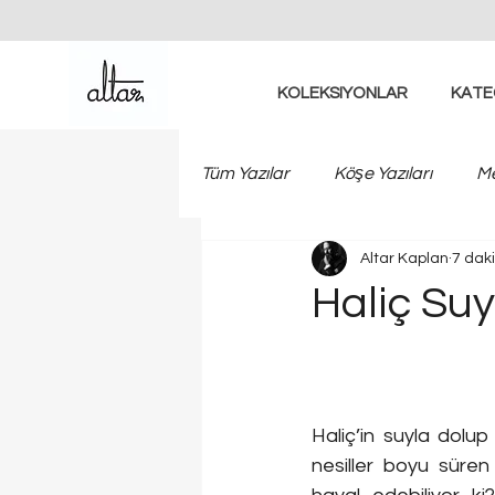
KOLEKSIYONLAR
KATE
Tüm Yazılar
Köşe Yazıları
Me
Altar Kaplan
7 dak
Haliç Su
Haliç’in suyla dolup
nesiller boyu süren