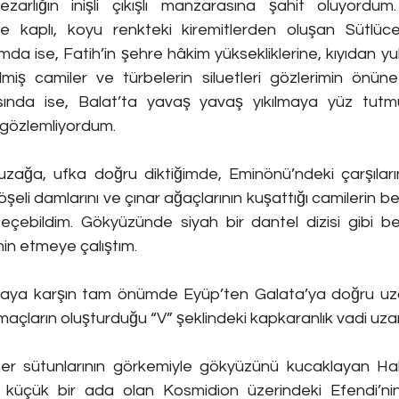
ezarlığın inişli çıkışlı manzarasına şahit oluyordum
iyle kaplı, koyu renkteki kiremitlerden oluşan Sütlüce
mda ise, Fatih’in şehre hâkim yüksekliklerine, kıyıdan y
lmiş camiler ve türbelerin siluetleri gözlerimin önüne 
sında ise, Balat’ta yavaş yavaş yıkılmaya yüz tutmu
 gözlemliyordum.
zağa, ufka doğru diktiğimde, Eminönü’ndeki çarşıları
köşeli damlarını ve çınar ağaçlarının kuşattığı camilerin be
 seçebildim. Gökyüzünde siyah bir dantel dizisi gibi be
min etmeye çalıştım.
raya karşın tam önümde Eyüp’ten Galata’ya doğru uzana
maçların oluşturduğu “V” şeklindeki kapkaranlık vadi uza
r sütunlarının görkemiyle gökyüzünü kucaklayan Haliç
küçük bir ada olan Kosmidion üzerindeki Efendi’nin