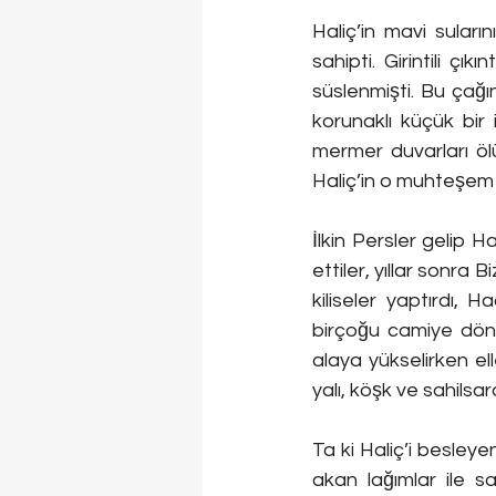
Haliç’in mavi suları
sahipti. Girintili çık
süslenmişti. Bu çağın 
korunaklı küçük bir
mermer duvarları öl
Haliç’in o muhteşem
İlkin Persler gelip 
ettiler, yıllar sonra 
kiliseler yaptırdı, H
birçoğu camiye dönüş
alaya yükselirken ell
yalı, köşk ve sahilsa
Ta ki Haliç’i besleye
akan lağımlar ile s