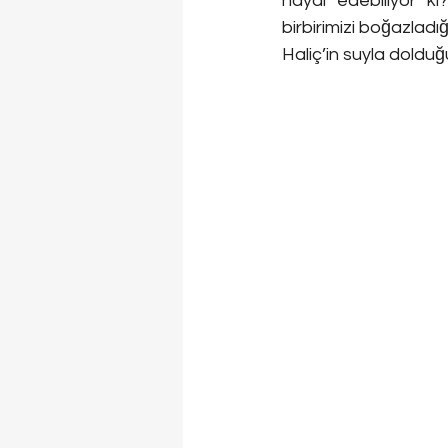
hayal edebiliyor ki
birbirimizi boğazlad
Haliç’in suyla dold