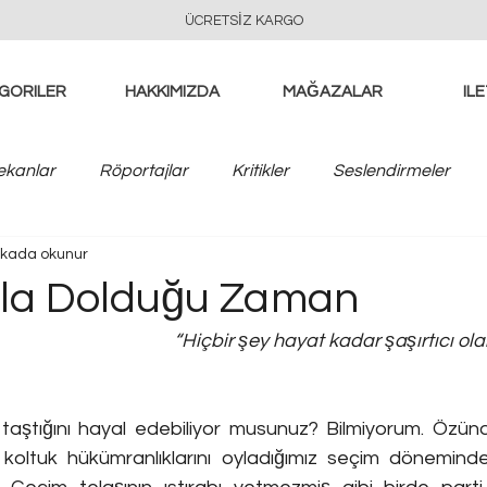
ÜCRETSİZ KARGO
GORILER
HAKKIMIZDA
MAĞAZALAR
ILE
kanlar
Röportajlar
Kritikler
Seslendirmeler
ikada okunur
yla Dolduğu Zaman
“Hiçbir şey hayat kadar şaşırtıcı ola
 taştığını hayal edebiliyor musunuz? Bilmiyorum. Özünde, 
 koltuk hükümranlıklarını oyladığımız seçim döneminde