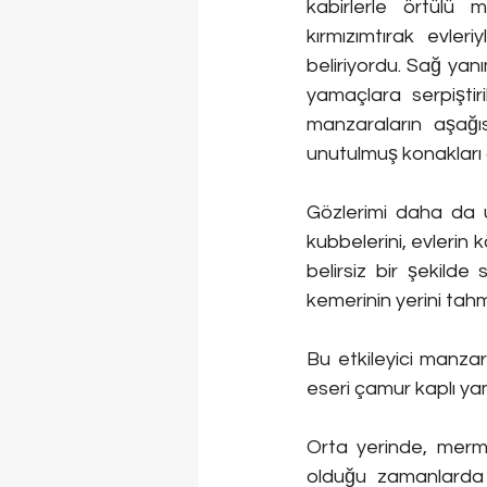
kabirlerle örtülü m
kırmızımtırak evler
beliriyordu. Sağ yanı
yamaçlara serpiştiri
manzaraların aşağı
unutulmuş konakları
Gözlerimi daha da u
kubbelerini, evlerin 
belirsiz bir şekilde
kemerinin yerini tah
Bu etkileyici manza
eseri çamur kaplı ya
Orta yerinde, merme
olduğu zamanlarda 