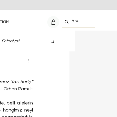
TISIM
Fotobiyat
maz. Yazı hariç.”
Orhan Pamuk
belli ailelerin 
 hangimiz neyi 