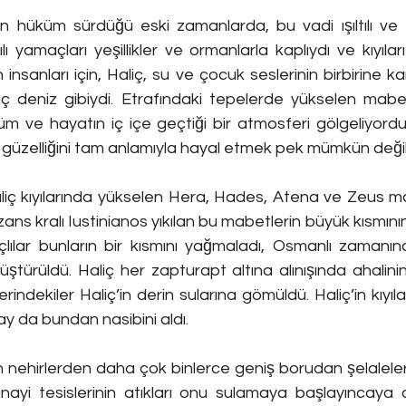
nın hüküm sürdüğü eski zamanlarda, bu vadi ışıltılı ve 
ıntılı yamaçları yeşillikler ve ormanlarla kaplıydı ve kıyıla
insanları için, Haliç, su ve çocuk seslerinin birbirine karı
 iç deniz gibiydi. Etrafındaki tepelerde yükselen mabe
üm ve hayatın iç içe geçtiği bir atmosferi gölgeliyord
 güzelliğini tam anlamıyla hayal etmek pek mümkün deği
Haliç kıyılarında yükselen Hera, Hades, Atena ve Zeus mab
Bizans kralı Iustinianos yıkılan bu mabetlerin büyük kısmının
açlılar bunların bir kısmını yağmaladı, Osmanlı zamanınd
türüldü. Haliç her zapturapt altına alınışında ahalinin y
erindekiler Haliç’in derin sularına gömüldü. Haliç’in kıyıl
ray da bundan nasibini aldı.
n nehirlerden daha çok binlerce geniş borudan şelaleler 
anayi tesislerinin atıkları onu sulamaya başlayıncaya 