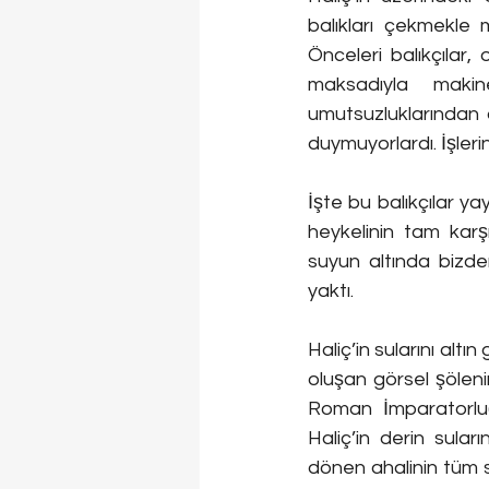
balıkları çekmekle m
Önceleri balıkçılar, 
maksadıyla makine
umutsuzluklarından 
duymuyorlardı. İşleri
İşte bu balıkçılar ya
heykelinin tam karş
suyun altında bizden
yaktı. 
Haliç’in sularını altı
oluşan görsel şöleni
Roman İmparatorluğ
Haliç’in derin sular
dönen ahalinin tüm se