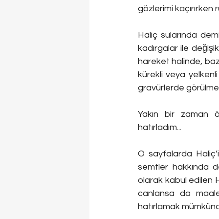
gözlerimi kaçırırken
Haliç sularında demi
kadırgalar ile değişi
hareket halinde, bazıl
kürekli veya yelken
gravürlerde görülmek
Yakın bir zaman ö
hatırladım... 
O sayfalarda Haliç’i
semtler hakkında det
olarak kabul edilen 
canlansa da maalese
hatırlamak mümkünd