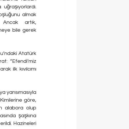
uğraşıyorlardı. 
 boşluğunu almak 
 Ancak artık, 
eye bile gerek 
nu’ndaki Atatürk 
t: “Efendi’miz 
k ilk kıvılcımı 
uya yansımasıyla 
imilerine göre, 
n alabora olup 
rasında şaşkına 
ildi. Hazineleri 