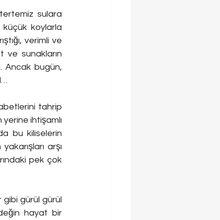
tertemiz sulara 
rı küçük koylarla 
ştığı, verimli ve 
t ve sunakların 
u. Ancak bugün, 
l…
etlerini tahrip 
 yerine ihtişamlı 
a bu kiliselerin 
akarışları arşı 
arındaki pek çok 
gibi gürül gürül 
değin hayat bir 