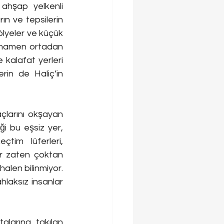
ahşap yelkenli 
ın ve tepsilerin 
ölyeler ve küçük 
amamen ortadan 
kalafat yerleri 
in de Haliç’in 
açlarını okşayan 
ği bu eşsiz yer, 
tim lüferleri, 
ar zaten çoktan 
len bilinmiyor. 
laksız insanlar 
alarına takılan 