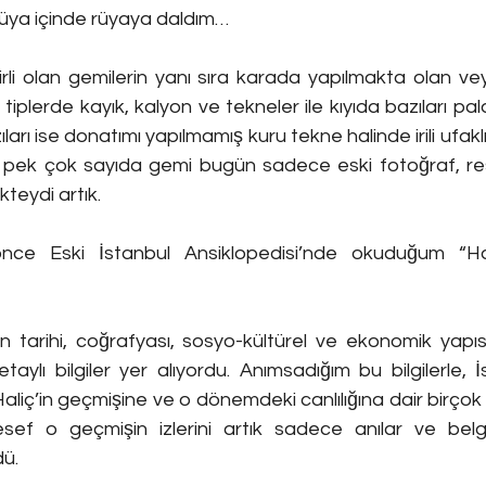
 rüya içinde rüyaya daldım…
rli olan gemilerin yanı sıra karada yapılmakta olan ve
k tiplerde kayık, kalyon ve tekneler ile kıyıda bazıları pal
arı ise donatımı yapılmamış kuru tekne halinde irili ufaklı, 
li pek çok sayıda gemi bugün sadece eski fotoğraf, res
teydi artık.
nce Eski İstanbul Ansiklopedisi’nde okuduğum “Hal
n tarihi, coğrafyası, sosyo-kültürel ve ekonomik yapısı 
aylı bilgiler yer alıyordu. Anımsadığım bu bilgilerle, İs
Haliç’in geçmişine ve o dönemdeki canlılığına dair birçok
f o geçmişin izlerini artık sadece anılar ve belgele
ü.