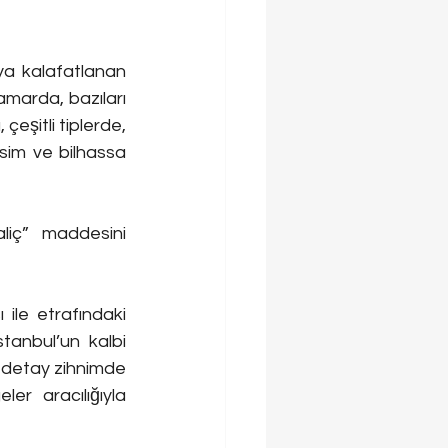
ya kalafatlanan 
amarda, bazıları 
çeşitli tiplerde, 
im ve bilhassa 
iç” maddesini 
ile etrafındaki 
tanbul’un kalbi 
 detay zihnimde 
r aracılığıyla 