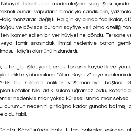
. Nihayet İstanbul’un modernleşme kargaşası içinde 
tekneli buharlı vapurların almasıyla sandıkların, yazmalar
aliç manzarası değişti. Haliç’in kıyılarında fabrikalar, at
 doğdu ve böylece buranın sayfiye yeri olma özelliği t
en ikamet edilen bir yer hüviyetine döndü. Tersane ve 
veya tamir sırasındaki ihmal nedeniyle batan gemiler
lması, Haliç’in ölümünü hızlandırdı.
ndi, altın gibi ışıldayan berrak tonlarını kaybetti ve yam
la birlikte yabancıların “Altın Boynuz” diye isimlendirdi
 Artık bu sularda balıklar yaşamamaya başladı. Geç
opları kefaller bile artık sulara uğramaz oldu, kofanal
mler nedeniyle midir yoksa küresel ısınma mıdır sebebi ha
bu durumun nedenini gırtlağına kadar günaha batmış, ah
e oldu tabii.
 Galata Köprüsü’nde balık tutan balıkçılar eskiden olt