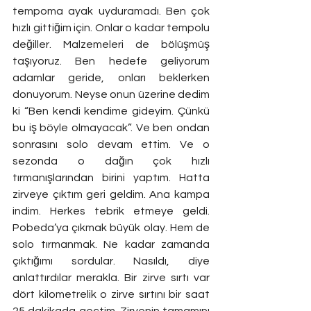
tempoma ayak uyduramadı. Ben çok 
hızlı gittiğim için. Onlar o kadar tempolu 
değiller. Malzemeleri de bölüşmüş 
taşıyoruz. Ben hedefe geliyorum 
adamlar geride, onları beklerken 
donuyorum. Neyse onun üzerine dedim 
ki “Ben kendi kendime gideyim. Çünkü 
bu iş böyle olmayacak”. Ve ben ondan 
sonrasını solo devam ettim. Ve o 
sezonda o dağın çok hızlı 
tırmanışlarından birini yaptım. Hatta 
zirveye çıktım geri geldim. Ana kampa 
indim. Herkes tebrik etmeye geldi. 
Pobeda’ya çıkmak büyük olay. Hem de 
solo tırmanmak. Ne kadar zamanda 
çıktığımı sordular. Nasıldı, diye 
anlattırdılar merakla. Bir zirve sırtı var 
dört kilometrelik o zirve sırtını bir saat 
25 dakikada geçtim. Zirvenin tamamını 