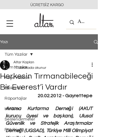
ÜCRETSİZ KARGO
Yazı
Tüm Yazılar
Altar Kaplan
Tüm Yazılar
17 dakikada okunur
Herkesin Tırmanabileceği
Köşe Yazıları
Bir Everest’i Vardır
Mekanlar
20.02.2012 - Gayrettepe
Röportajlar
Arama Kurtarma Derneği (AKUT 
Kritikler
kurucu üyesi ve başkanı), Ulusal 
Seslendirmeler
Güvenlik ve Stratejik Araştırmalar 
Fotobiyat
Derneği (UGSAD), Türkiye Milli Olimpiyat 