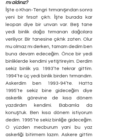
mı aldınız?
İşte o Khan-Tengri tırmanışından sonra 
yeni bir fırsat çıktı. İşte burada kar 
leoparı diye bir unvan var. Beş tane 
yedi binlik dağa tırmanan dağcılara 
veriliyor. Bir tanesine çıktık zaten. Olur 
mu olmaz mı derken, tamam dedim ben 
buna devam edeceğim. Önce bir yedi 
binliklerde kendimi yetiştireyim. Derdim 
sekiz binlik ya. 1993’te tekrar gittim. 
1994’te üç yedi binlik birden tırmandım. 
Askerdim ben 1993-94’te. Hatta 
1995’te sekiz bine gideceğim diye 
askerlik görevine de kısa dönem 
yazdırdım kendimi. Babamla da 
konuştuk. Ben kısa dönem istiyorum 
dedim. 1995’te sekiz binliğe gideceğim. 
O yüzden mecburum yani bu yaz 
askerliği bitirmem lazım. Askere gittim 