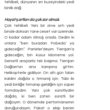
tehlikeli, dünyanın en kuzeyindeki yedi 
binlik dağ.
Hayat şartları da çok zor olmalı.
Çok tehlikeli. Yani bir zirve sırtı yedi 
binde doksan tane ceset var üzerinde. 
O kadar adam ölmüş orada. Dedim ki 
onlara “ben buradan Pobeda’ ya 
gideceğim”. Pamirler’deyim Tienşan’a 
gideceğim, bin küsur kilometre yol. 
Sersefil araçlarla tek başıma. Tienşan 
Dağları’nın ana kampına gittim. 
Helikopterle gidiliyor. On altı gün falan 
kaldım dağda o tırmanış için. Tabi iki 
yedi binliğe tırmanıp geldiğim için süper 
formdaydım. Yani çok süratliydim 
dağda, ki ben zaten süratli bir 
dağcıyım. O dönemde performansımın 
doruğundayım. Fakat o ekip benim 