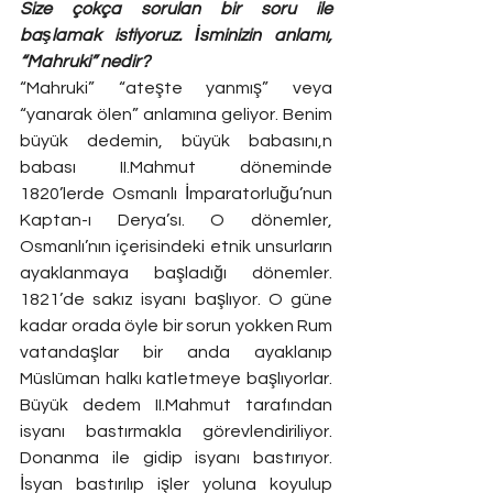
Size çokça sorulan bir soru ile 
başlamak istiyoruz. İsminizin anlamı, 
“Mahruki” nedir?
“Mahruki” “ateşte yanmış” veya 
“yanarak ölen” anlamına geliyor. Benim 
büyük dedemin, büyük babasını,n 
babası II.Mahmut döneminde 
1820’lerde Osmanlı İmparatorluğu’nun 
Kaptan-ı Derya’sı. O dönemler, 
Osmanlı’nın içerisindeki etnik unsurların 
ayaklanmaya başladığı dönemler. 
1821’de sakız isyanı başlıyor. O güne 
kadar orada öyle bir sorun yokken Rum 
vatandaşlar bir anda ayaklanıp 
Müslüman halkı katletmeye başlıyorlar. 
Büyük dedem II.Mahmut tarafından 
isyanı bastırmakla görevlendiriliyor. 
Donanma ile gidip isyanı bastırıyor. 
İsyan bastırılıp işler yoluna koyulup 