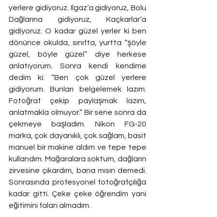
yerlere gidiyoruz. Ilgaz’a gidiyoruz, Bolu 
Dağlarına gidiyoruz, Kaçkarlar’a 
gidiyoruz. O kadar güzel yerler ki ben 
dönünce okulda, sınıfta, yurtta “şöyle 
güzel, böyle güzel” diye herkese 
anlatıyorum. Sonra kendi kendime 
dedim ki: “Ben çok güzel yerlere 
gidiyorum. Bunları belgelemek lazım. 
Fotoğraf çekip paylaşmak lazım, 
anlatmakla olmuyor.” Bir sene sonra da 
çekmeye başladım. Nikon FG-20 
marka, çok dayanıklı, çok sağlam, basit 
manuel bir makine aldım ve tepe tepe 
kullandım. Mağaralara soktum, dağların 
zirvesine çıkardım, bana mısın demedi. 
Sonrasında profesyonel fotoğrafçılığa 
kadar gitti. Çeke çeke öğrendim yani 
eğitimini falan almadım. 