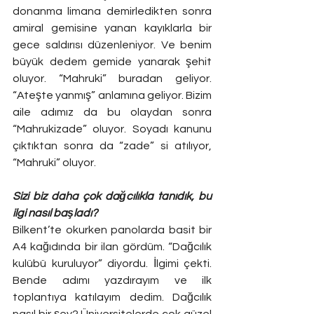
donanma limana demirledikten sonra 
amiral gemisine yanan kayıklarla bir 
gece saldırısı düzenleniyor. Ve benim 
büyük dedem gemide yanarak şehit 
oluyor. “Mahruki” buradan geliyor. 
“Ateşte yanmış” anlamına geliyor. Bizim 
aile adımız da bu olaydan sonra 
“Mahrukizade” oluyor. Soyadı kanunu 
çıktıktan sonra da “zade” si atılıyor, 
“Mahruki” oluyor. 
Sizi biz daha çok dağcılıkla tanıdık, bu 
ilgi nasıl başladı? 
Bilkent’te okurken panolarda basit bir 
A4 kağıdında bir ilan gördüm. “Dağcılık 
kulübü kuruluyor” diyordu. İlgimi çekti. 
Bende adımı yazdırayım ve ilk 
toplantıya katılayım dedim. Dağcılık 
nasıl bir şey? Üniversitelerde çok güzel 