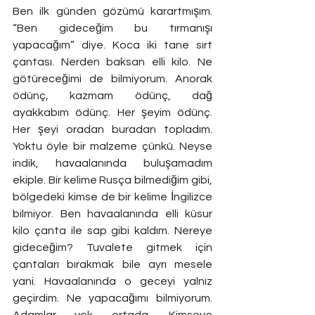
Ben ilk günden gözümü karartmışım. 
“Ben gideceğim bu tırmanışı 
yapacağım” diye. Koca iki tane sırt 
çantası. Nerden baksan elli kilo. Ne 
götüreceğimi de bilmiyorum. Anorak 
ödünç, kazmam ödünç, dağ 
ayakkabım ödünç. Her şeyim ödünç. 
Her şeyi oradan buradan topladım. 
Yoktu öyle bir malzeme çünkü. Neyse 
indik, havaalanında buluşamadım 
ekiple. Bir kelime Rusça bilmediğim gibi, 
bölgedeki kimse de bir kelime İngilizce 
bilmiyor. Ben havaalanında elli küsur 
kilo çanta ile sap gibi kaldım. Nereye 
gideceğim? Tuvalete gitmek için 
çantaları bırakmak bile ayrı mesele 
yani. Havaalanında o geceyi yalnız 
geçirdim. Ne yapacağımı bilmiyorum. 
Adamlar yok ortada. Kimseye 