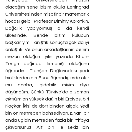
olacağım sene bizim okula Leningrad 
Üniversitesi’nden misafir bir matematik 
hocası geldi. Profesör Dimitry Korotkin. 
Dağcılık yapıyormuş o da kendi 
ülkesinde. Bende bizim kulübün 
başkanıyım. Tanıştık sonuçta çok da iyi 
anlaştık. Ve onun arkadaşlarının benim 
mezun olduğum yılın yazında Khan-
Tengri dağında tırmanışı olduğunu 
öğrendim. Tienşan Dağlarındaki yedi 
binliklerden biri. Bunu öğrendiğimde olur 
mu acaba, gidebilir miyim diye 
düşündüm. Çünkü Türkiye’de o zaman 
çıktığım en yüksek dağın biri Erciyes, biri 
Kaçkar. İkisi de dört binden alçak. Yedi 
bin on metreden bahsediyoruz. Yani bir 
anda üç bin metreden fazla bir irtifaya 
çıkıyorsunuz. Altı bin ile sekiz bin 