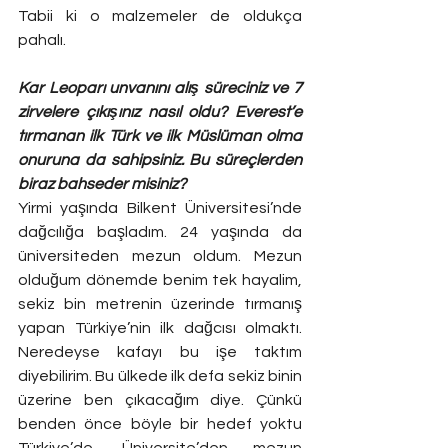
Tabii ki o malzemeler de oldukça 
pahalı. 
Kar Leoparı unvanını alış süreciniz ve 7 
zirvelere çıkışınız nasıl oldu? Everest’e 
tırmanan ilk Türk ve ilk Müslüman olma 
onuruna da sahipsiniz. Bu süreçlerden 
biraz bahseder misiniz? 
Yirmi yaşında Bilkent Üniversitesi’nde 
dağcılığa başladım. 24 yaşında da 
üniversiteden mezun oldum. Mezun 
olduğum dönemde benim tek hayalim, 
sekiz bin metrenin üzerinde tırmanış 
yapan Türkiye’nin ilk dağcısı olmaktı. 
Neredeyse kafayı bu işe taktım 
diyebilirim. Bu ülkede ilk defa sekiz binin 
üzerine ben çıkacağım diye. Çünkü 
benden önce böyle bir hedef yoktu 
Türkiye’de. Üniversite’den mezun 