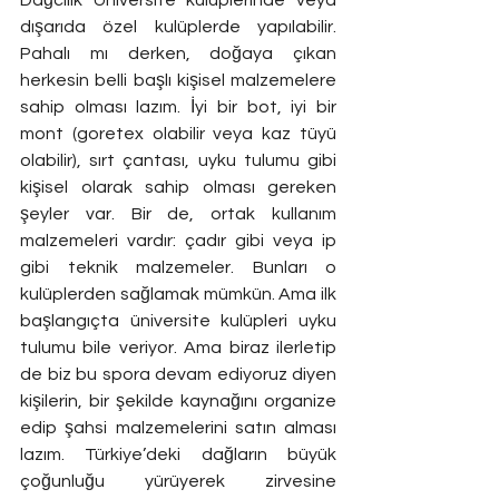
dışarıda özel kulüplerde yapılabilir. 
Pahalı mı derken, doğaya çıkan 
herkesin belli başlı kişisel malzemelere 
sahip olması lazım. İyi bir bot, iyi bir 
mont (goretex olabilir veya kaz tüyü 
olabilir), sırt çantası, uyku tulumu gibi 
kişisel olarak sahip olması gereken 
şeyler var. Bir de, ortak kullanım 
malzemeleri vardır: çadır gibi veya ip 
gibi teknik malzemeler. Bunları o 
kulüplerden sağlamak mümkün. Ama ilk 
başlangıçta üniversite kulüpleri uyku 
tulumu bile veriyor. Ama biraz ilerletip 
de biz bu spora devam ediyoruz diyen 
kişilerin, bir şekilde kaynağını organize 
edip şahsi malzemelerini satın alması 
lazım. Türkiye’deki dağların büyük 
çoğunluğu yürüyerek zirvesine 