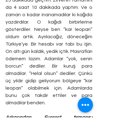
da 4 saat 10 dakikada yaptım. Ve o 
zaman o kadar inanamadılar ki kağıda 
yazdırdılar. O kağıdı birbirlerine 
gösterdiler. Neyse ben “kar leoparı” 
oldum artık. Ayrılacağız, döneceğim 
Türkiye’ye. Bir hesabı var tabi bu işin. 
On altı gün kaldık, yedik içtik. Masrafları 
ödemem lazım. Adamlar “yok, senin 
borcun” dediler. Bir kuruş para 
almadılar. “Helal olsun” dediler. Çünkü 
üç yıldır gidip geliyorum bölgeye “kar 
leoparı” olabilmek için. Adamlarda 
bunu çok takdir ettiler ve para 
almadılar benden. 
Arkasından Everest tırmanışı 
gerçekleşti.
Evet. Bunu başarı ile tamamlayınca 