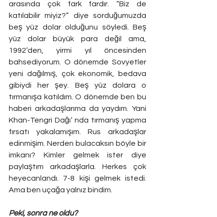
arasında çok fark fardır. “Biz de 
katılabilir miyiz?” diye sorduğumuzda 
beş yüz dolar olduğunu söyledi. Beş 
yüz dolar büyük para değil ama, 
1992’den, yirmi yıl öncesinden 
bahsediyorum. O dönemde Sovyetler 
yeni dağılmış, çok ekonomik, bedava 
gibiydi her şey. Beş yüz dolara o 
tırmanışa katıldım. O dönemde ben bu 
haberi arkadaşlarıma da yaydım. Yani 
Khan-Tengri Dağı’ nda tırmanış yapma 
fırsatı yakalamışım. Rus arkadaşlar 
edinmişim. Nerden bulacaksın böyle bir 
imkanı? Kimler gelmek ister diye 
paylaştım arkadaşlarla. Herkes çok 
heyecanlandı. 7-8 kişi gelmek istedi. 
Ama ben uçağa yalnız bindim. 
Peki, sonra ne oldu?