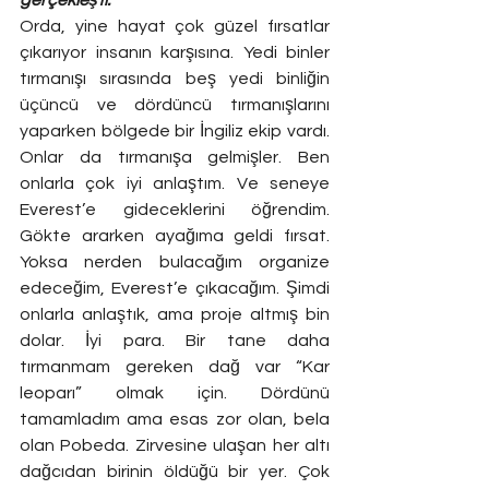
Orda, yine hayat çok güzel fırsatlar 
çıkarıyor insanın karşısına. Yedi binler 
tırmanışı sırasında beş yedi binliğin 
üçüncü ve dördüncü tırmanışlarını 
yaparken bölgede bir İngiliz ekip vardı. 
Onlar da tırmanışa gelmişler. Ben 
onlarla çok iyi anlaştım. Ve seneye 
Everest’e gideceklerini öğrendim. 
Gökte ararken ayağıma geldi fırsat. 
Yoksa nerden bulacağım organize 
edeceğim, Everest’e çıkacağım. Şimdi 
onlarla anlaştık, ama proje altmış bin 
dolar. İyi para. Bir tane daha 
tırmanmam gereken dağ var “Kar 
leoparı” olmak için. Dördünü 
tamamladım ama esas zor olan, bela 
olan Pobeda. Zirvesine ulaşan her altı 
dağcıdan birinin öldüğü bir yer. Çok 