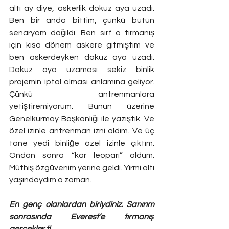
altı ay diye, askerlik dokuz aya uzadı. 
Ben bir anda bittim, çünkü bütün 
senaryom dağıldı. Ben sırf o tırmanış 
için kısa dönem askere gitmiştim ve 
ben askerdeyken dokuz aya uzadı. 
Dokuz aya uzaması sekiz binlik 
projemin iptal olması anlamına geliyor. 
Çünkü antrenmanlara 
yetiştiremiyorum. Bunun üzerine 
Genelkurmay Başkanlığı ile yazıştık. Ve 
özel izinle antrenman izni aldım. Ve üç 
tane yedi binliğe özel izinle çıktım. 
Ondan sonra “kar leoparı” oldum. 
Müthiş özgüvenim yerine geldi. Yirmi altı 
yaşındaydım o zaman.
En genç olanlardan biriydiniz. Sanırım 
sonrasında Everest’e tırmanış 
gerçekleşti. 