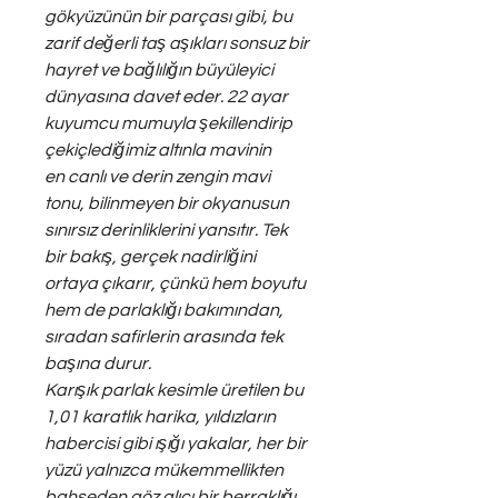
gökyüzünün bir parçası gibi, bu
zarif değerli taş aşıkları sonsuz bir
hayret ve bağlılığın büyüleyici
dünyasına davet eder. 22 ayar
kuyumcu mumuyla şekillendirip
çekiçlediğimiz altınla mavinin
en
canlı ve derin zengin mavi
tonu, bilinmeyen bir okyanusun
sınırsız derinliklerini yansıtır. Tek
bir bakış, gerçek nadirliğini
ortaya çıkarır, çünkü hem boyutu
hem de parlaklığı bakımından,
sıradan safirlerin arasında tek
başına durur.
Karışık parlak kesimle üretilen bu
1,01 karatlık harika, yıldızların
habercisi gibi ışığı yakalar, her bir
yüzü yalnızca mükemmellikten
bahseden göz alıcı bir berraklığı