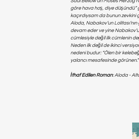
Saul Bellow’un Moses Herzog r
göre hava hoş, diye düşündü” gi
kaçırdıysam da bunun zevkini 
Aloda, Nabakov’un Lolitası’nın
devam eder ve yine Nabakov’un 
cümlesiyle değil ilk cümlenin değ
Neden ilk değil de ikinci versiy
nedeni budur: “Ölen bir kelebe
yalancı mesafesinde görünen.”
İthaf Edilen Roman
: Aloda - Al