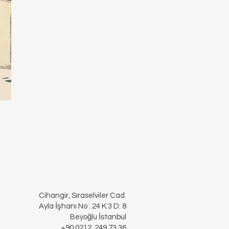
Cihangir, Sıraselviler Cad.
Ayla İşhanı No : 24 K:3 D: 8
Beyoğlu İstanbul
+90 0212 249 73 36