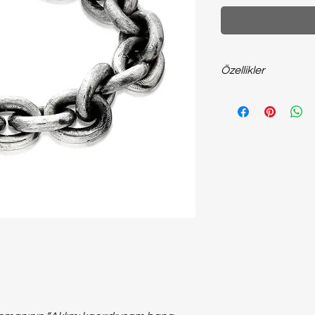
Özellikler
925 ayar ~50 gram g
bileklik…