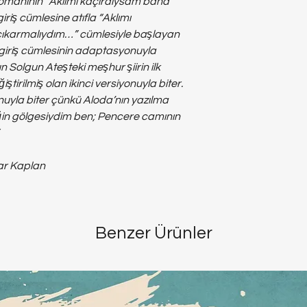
omanının “Aklımı kaçırdıysam bana
riş cümlesine atıfla “Aklımı
çıkarmalıydım…” cümlesiyle başlayan
 giriş cümlesinin adaptasyonuyla
Solgun Ateşteki meşhur şiirin ilk
iştirilmiş olan ikinci versiyonuyla biter.
onuyla biter çünkü Aloda’nın yazılma
ğin gölgesiydim ben; Pencere camının
tar Kaplan
Benzer Ürünler