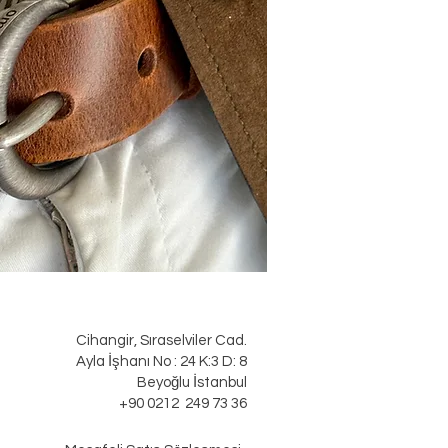
Cihangir, Sıraselviler Cad.
Ayla İşhanı No : 24 K:3 D: 8
Beyoğlu İstanbul
+90 0212 249 73 36