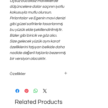
Uçsuz bucaksız maviliklerde
düşüncelere dalar saçının iyotlu
kokusuyla mutlu olursun.
Pırlantalar ve Egenin mavi denizi
gibi güzel safirlerle tasarlanmış
bu yüzük elde şekillendirilmiştir.
Bizler gibi biricik ve göz alıcı.
Size gelecek yüzük aynı karat
özelliklerini taşıyan belkide daha
nadide değerli taşlarla bezenmiş
bir versiyon olacaktır.
Özellikler
- 11 gr 925 Gümüş
- 0.13 ct pırlanta hepsi farklı kesim
pırlantadır.
- 0.23 ct Safir
Related Products
- Tamamen el işçiliğidir,