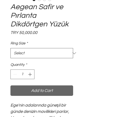
Aegean Safir ve
Pırlanta
Dikdörtgen Yüzük
Price
TRY 50,000.00
Ring Size
*
Quantity
*
Add to Cart
Ege'nin adalarında güneşli bir
günde denizin mavilikleri parlar,