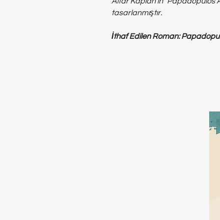
Altar Kaplan'ın "Papadopulos A
tasarlanmıştır.
İthaf Edilen Roman: Papadopu