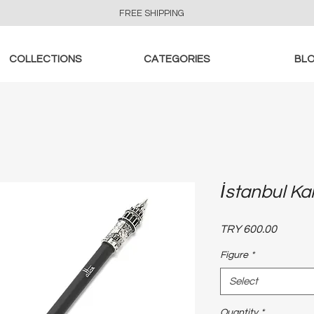
FREE SHIPPING
COLLECTIONS
CATEGORIES
BL
İstanbul Kal
Price
TRY 600.00
Figure
*
Select
Quantity
*