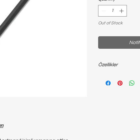
Out of Stock
Noti
Özellikler
~5 gram bronz miğfer b
rı