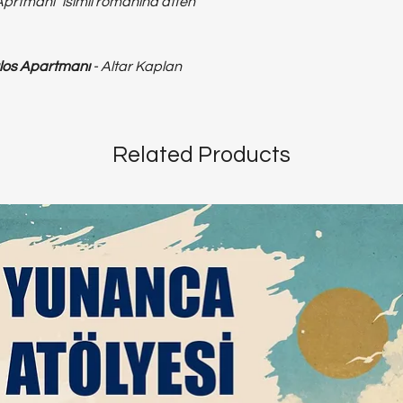
prtmanı" isimli romanına atfen
los Apartmanı
- Altar Kaplan
Related Products