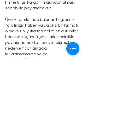
hizmeti ilgili kargo firmasından alması
sebebi ile paylaşacaktır.
Üyelik formlarında bulunan bilgileriniz,
tarafınızın haberi ya da aksi bir talimatı
olmaksızın, yukarıda belirtilen durumlar
haricinde üçüncü şahıslarla kesinlikle
paylaşılmamakta, faaliyet dışı hiçbir
nedenle ticari amaçla
kullanılmamakta ve de
satılmamaktadır.
altarkaplan.com site kullanımı
sırasında izlediği ziyaretçi hareketi ve
tercihlerini analiz ederek
yorumlamaktadır. Kişisel bilgiler
içermeyen bu istatiksel veriler,
altarkaplan.com müşterilerine daha
özel ve keyifli alışveriş deneyimi
sunmak amacıyla altar iş ortakları ile