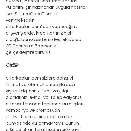
by Visa'', MasterCard kredi kartları
kullanımı için hazırlanan uygulamasına
ise ''SecureCode'' isimleri
verilmektedir.
altarkaplan.com' dan yapacağınız
alışverişlerde, kredi kartınızın ait
olduğu banka sistemi destekliyorsa
3D Secure ile ödemenizi
gerçekleştirebilirsiniz.
Gizlilik
altarkaplan.com sizlere daha iyi
hizmet verebilmek amacıyla bazı
kişisel bilgilerinizi (isim, yaş, ilgi
alanlarınız, e-mail vb) talep ediyoruz.
altar sisteminde toplanan bu bilgileri
kampanya ve promosyon
faaliyetlerimiz için sadece altar
bünyesinde kullanmaktayız. Bunun
dışında altar, tarafınızdan site kayıt