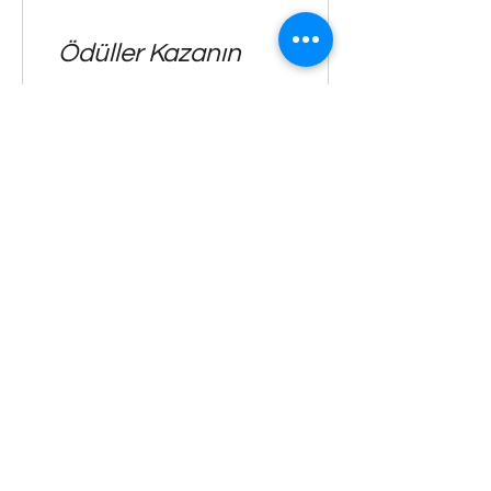
Ödüller Kazanın
Tüm mağaza ürünlerinde %10
indirim
10 Puan = %10 indirim (tüm
mağaza ürünlerinde)
Yeni tasarımlarımızdan haberdar
olmak için üye olun.
Email