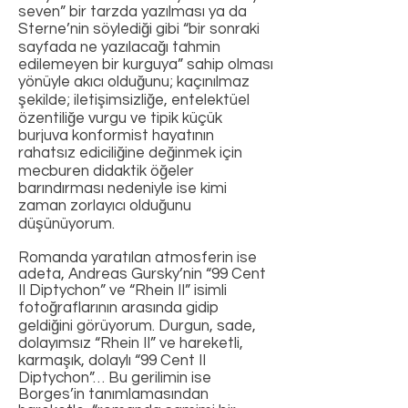
seven” bir tarzda yazılması ya da
Sterne’nin söylediği gibi “bir sonraki
sayfada ne yazılacağı tahmin
edilemeyen bir kurguya” sahip olması
yönüyle akıcı olduğunu; kaçınılmaz
şekilde; iletişimsizliğe, entelektüel
özentiliğe vurgu ve tipik küçük
burjuva konformist hayatının
rahatsız ediciliğine değinmek için
mecburen didaktik öğeler
barındırması nedeniyle ise kimi
zaman zorlayıcı olduğunu
düşünüyorum.
Romanda yaratılan atmosferin ise
adeta, Andreas Gursky’nin “99 Cent
II Diptychon” ve “Rhein II” isimli
fotoğraflarının arasında gidip
geldiğini görüyorum. Durgun, sade,
dolayımsız “Rhein II” ve hareketli,
karmaşık, dolaylı “99 Cent II
Diptychon”… Bu gerilimin ise
Borges’in tanımlamasından