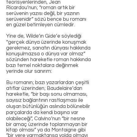
teorisyenlerinden, Jean
Ricardou’nun; “roman artık bir
serüvenin yazısı değil, bir yazının
serüvenidir” sözü bence bu romanı
en güzel betimleyen cümledir.
Yine de, Wilde’ın Gide’e söylediği
“gerçek dünya üzerinde konuşmak
gerekmez, sanatın dünyası hakkında
konuşulmazsa o dünya var olmaz”
sözünden hareketle roman hakkında
bazı temel noktalara değinmek
yerinde olur sanırım:
Bu romanın; bazı yazarlardan çeşitli
atıflar üzerinden; Baudelaire’dan
hareketle, “bir başı sonu olmaması,
sayısız bağlantının rastlaşması ile
oluşan bütünlüğün aslında bölünebilir
parçalarda da kendi başına var
olabileceği”, Calvino’nun “bir nesne
bir amaç üzerinde toplanmayan bir
kitap olması” ya da Montaigne gibi
“bir yere varmaktansa yolda olmayı