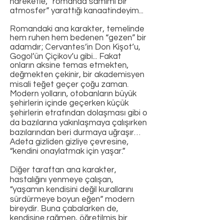
hareketle, “romanda samimi bir
atmosfer” yarattığı kanaatindeyim...
Romandaki ana karakter, temelinde
hem ruhen hem bedenen “gezen” bir
adamdır; Cervantes’in Don Kişot’u,
Gogol’ün Çiçikov’u gibi... Fakat
onların aksine temas etmekten,
değmekten çekinir, bir akademisyen
misali teğet geçer çoğu zaman.
Modern yolların, otobanların büyük
şehirlerin içinde geçerken küçük
şehirlerin etrafından dolaşması gibi o
da bazılarına yakınlaşmaya çalışırken
bazılarından beri durmaya uğraşır…
Adeta gizliden gizliye çevresine,
“kendini onaylatmak için yaşar.”
Diğer taraftan ana karakter,
hastalığını yenmeye çalışan,
“yaşamın kendisini değil kurallarını
sürdürmeye boyun eğen” modern
bireydir. Buna çabalarken de,
kendisine rağmen, öğretilmiş bir