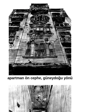
apartman ön cephe, güneydoğu yönü