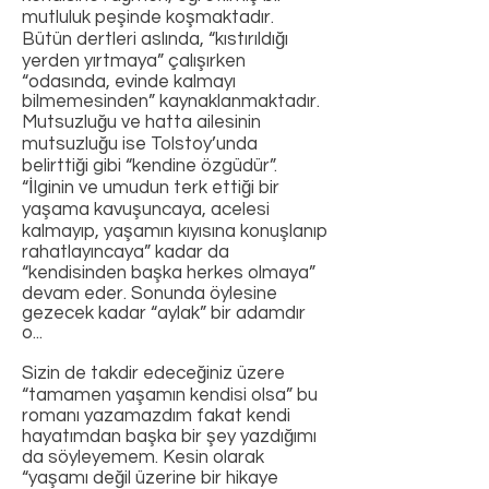
mutluluk peşinde koşmaktadır.
Bütün dertleri aslında, “kıstırıldığı
yerden yırtmaya” çalışırken
“odasında, evinde kalmayı
bilmemesinden” kaynaklanmaktadır.
Mutsuzluğu ve hatta ailesinin
mutsuzluğu ise Tolstoy’unda
belirttiği gibi “kendine özgüdür”.
“İlginin ve umudun terk ettiği bir
yaşama kavuşuncaya, acelesi
kalmayıp, yaşamın kıyısına konuşlanıp
rahatlayıncaya” kadar da
“kendisinden başka herkes olmaya”
devam eder. Sonunda öylesine
gezecek kadar “aylak” bir adamdır
o...
Sizin de takdir edeceğiniz üzere
“tamamen yaşamın kendisi olsa” bu
romanı yazamazdım fakat kendi
hayatımdan başka bir şey yazdığımı
da söyleyemem. Kesin olarak
“yaşamı değil üzerine bir hikaye