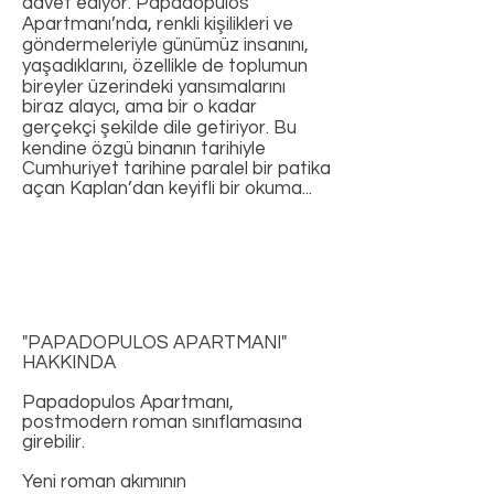
davet ediyor. Papadopulos
Apartmanı’nda, renkli kişilikleri ve
göndermeleriyle günümüz insanını,
yaşadıklarını, özellikle de toplumun
bireyler üzerindeki yansımalarını
biraz alaycı, ama bir o kadar
gerçekçi şekilde dile getiriyor. Bu
kendine özgü binanın tarihiyle
Cumhuriyet tarihine paralel bir patika
açan Kaplan’dan keyifli bir okuma...
"PAPADOPULOS APARTMANI"
HAKKINDA
Papadopulos Apartmanı,
postmodern roman sınıflamasına
girebilir.
Yeni roman akımının