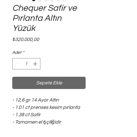
Chequer Safir ve
Pırlanta Altın
Yüzük
Fiyat
₺320.000,00
Adet
*
Sepete Ekle
- 12,6 gr 14 Ayar Altın
- 1.01 ct prenses kesim pırlanta
- 1.38 ct Safir
- Tamamen el işçiliğidir