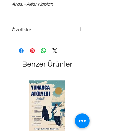
Arası - Altar Kaplan
Özellikler
925 ayar gümüş; ~15 gram medium
ölçülerde, unisex yüzük...
Benzer Ürünler