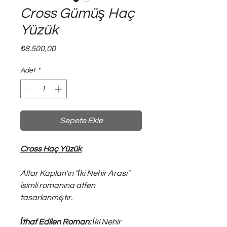
Cross Gümüş Haç
Yüzük
Fiyat
₺8.500,00
Adet
*
Sepete Ekle
Cross Haç Yüzük
Altar Kaplan'ın "İki Nehir Arası"
isimli romanına atfen
tasarlanmıştır.
İthaf Edilen Roman:
İki Nehir