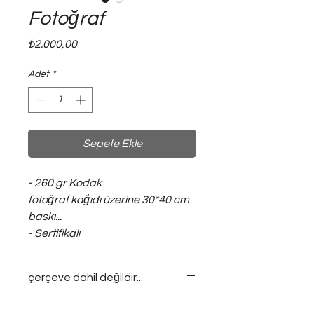
Fotoğraf
Fiyat
₺2.000,00
Adet
*
Sepete Ekle
- 260 gr Kodak
fotoğraf kağıdı üzerine 30*40 cm
baskı...
- Sertifikalı
çerçeve dahil değildir...