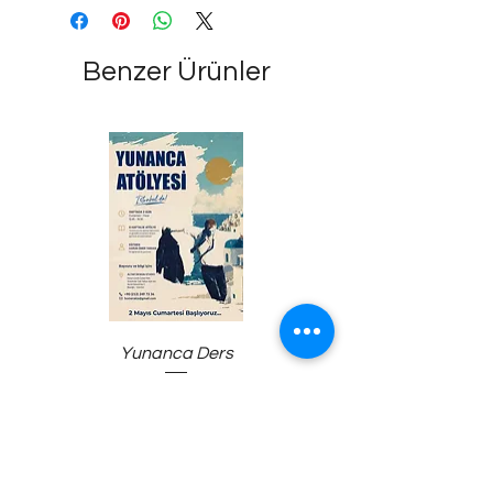
Benzer Ürünler
Yunanca Ders
Edevat Gümüş Bilek
Fiyat
₺12.000,00