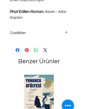
atfen tasarlanmıştır.
İthaf Edilen Roman:
Aloda - Altar
Kaplan
Özellikler
925 ayar gümüş; ~10 gram medium
ölçülerde unisex kolye...
Benzer Ürünler