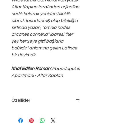
Wilde tarafından kullanılan yüzük
Altar Kaplan tarafından orjinaline
sadık kalarak yeniden bileklik
olarak tasarlanmış olup bilekliğin
sırtında yazan, "omnia nodes
arcanes connexa" ibaresi "her
şey her şeye gizli bağlarla
bağlıdır" anlamına gelen Latince
bir deyimdir.
İthaf Edilen Roman:
Papadopulos
Apartmanı - Altar Kaplan
Özellikler
925 ayar ~35 gram gümüş;
ayarlanabilir ölçüde, unisex bileklik...