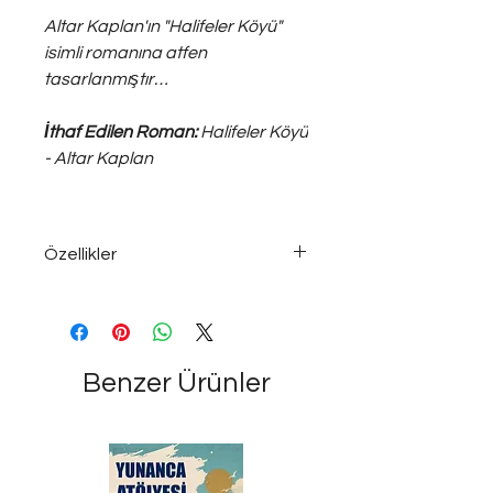
Altar Kaplan'ın "Halifeler Köyü"
isimli romanına atfen
tasarlanmıştır…
İthaf Edilen Roman:
Halifeler Köyü
- Altar Kaplan
Özellikler
925 ayar ~30 gram
gümüş; ayarlanabilir ölçüde, unisex
yüzük…
Benzer Ürünler