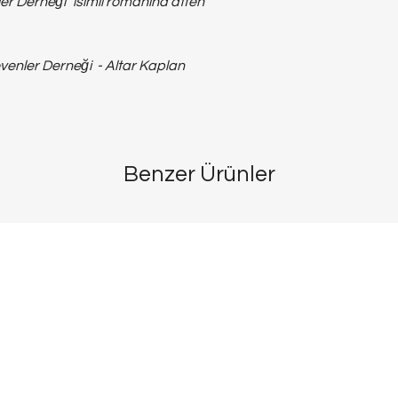
ler Derneği" isimli romanına atfen
evenler Derneği - Altar Kaplan
Benzer Ürünler