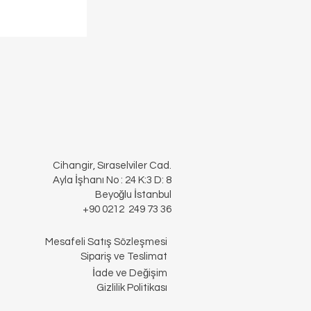
Cihangir, Sıraselviler Cad.
Ayla İşhanı No : 24 K:3 D: 8
Beyoğlu İstanbul
+90 0212 249 73 36
Mesafeli Satış Sözleşmesi
Sipariş ve Teslimat
İade ve Değişim
Gizlilik Politikası