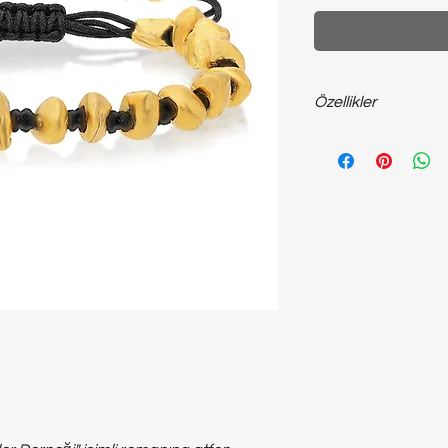
Özellikler
925 ayar ~20 gram bro
bileklik...