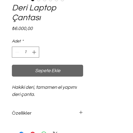
Deri Laptop
Çantası
Fiyat
₺6.000,00
Adet
*
Sepete Ekle
Hakiki deri, tamamen el yapımı
deri çanta.
Özellikler
13 inç Laptoplar ve İpad ler için uygun
boyuttadır.