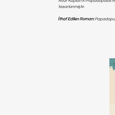
Altar Kaplan'ın Papadopulos A
tasarlanmıştır.
İthaf Edilen Roman:
Papadopulo