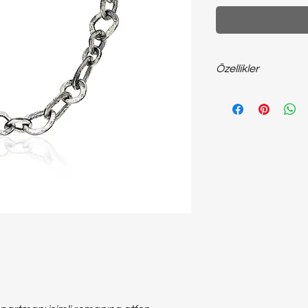
Özellikler
925 ayar Gümüş; ~39
unisex kolye...