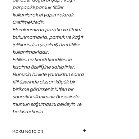
beraber doğal ahşap / kağıt
parçacıklı pamuk fitiller
kullanılarak el yapımı olarak
üretilmektedir.
Mumlarımızda parafin ve fitalat
bulunmamakta, pamuk ve kağıt
ipliklerinden yapılmış özel fitiller
kullanılmaktadır.
Fitillerimiz kendi kendilerine
kısalma özelliğine sahiptirler.
Bununla birlikte yandıktan sonra
fitil üzerinde oluşan küçük bir
birikme görürseniz lütfen bir
sonraki kullanımınız öncesinde
mumun soğumasını bekleyin ve
bu kısmı kesin.
Koku Notaları