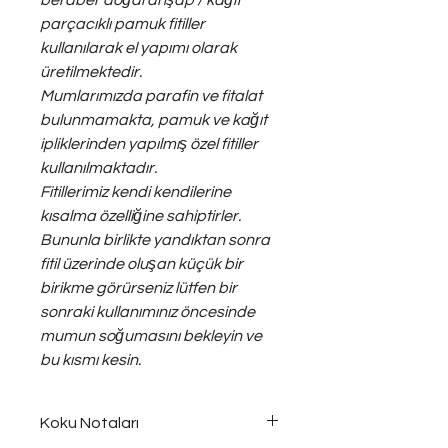
beraber doğal ahşap / kağıt
parçacıklı pamuk fitiller
kullanılarak el yapımı olarak
üretilmektedir.
Mumlarımızda parafin ve fitalat
bulunmamakta, pamuk ve kağıt
ipliklerinden yapılmış özel fitiller
kullanılmaktadır.
Fitillerimiz kendi kendilerine
kısalma özelliğine sahiptirler.
Bununla birlikte yandıktan sonra
fitil üzerinde oluşan küçük bir
birikme görürseniz lütfen bir
sonraki kullanımınız öncesinde
mumun soğumasını bekleyin ve
bu kısmı kesin.
Koku Notaları