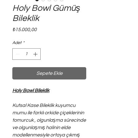
Holy Bowl Gümüş
Bileklik
Fiyat
₺15.000,00
Adet
*
Sepete Ekle
Holy Bowl Bileklik
Kutsal Kase Bileklik kuyumcu
mumu ile farklı orkide çiçeklerinin
tomurcuk , olgunlaşma sürecinde
ve olgunlaşmış halinin elde
modellenmesiyle ortaya çıkmış