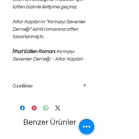
lütfen bizimle iletişime geçiniz.
Altar Kaplan'ın "Kırmızıyı Sevenler
Derneği" isimli romanına atfen
tasarlanmıştır.
İthaf Edilen Roman:
Kırmızıyı
Sevenler Derneği - Altar Kaplan
Özellikler
925 ayar ~18 gram gümüş;
ayarlanabilir ölçüde, unisex bileklik...
Benzer Ürünler