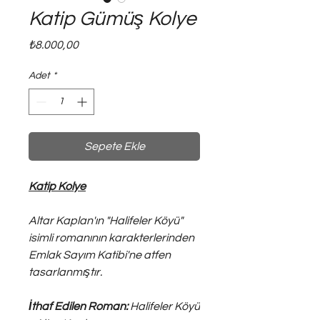
Katip Gümüş Kolye
Fiyat
₺8.000,00
Adet
*
Sepete Ekle
Katip Kolye
Altar Kaplan'ın "Halifeler Köyü"
isimli romanının karakterlerinden
Emlak Sayım Katibi'ne atfen
tasarlanmıştır.
İthaf Edilen Roman:
Halifeler Köyü