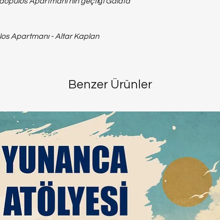
adopulos Apartmanı'nın geçtiği Galata
s Apartmanı - Altar Kaplan
Benzer Ürünler