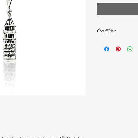
Özellikler
925 ayar gümüş; ~10
uzunluğunda unisex ko