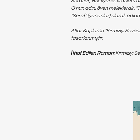
Seraflar, Hristiyanlık ve İslam'd
O'nun adını öven meleklerdir. "T
"Seraf" (yananlar) olarak adlandı
Altar Kaplan'ın "Kırmızıyı Seve
tasarlanmıştır.
İthaf Edilen Roman:
Kırmızıyı S