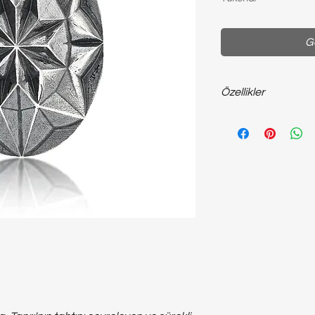
Ge
Özellikler
925 ayar gümüş; ~25
broş...