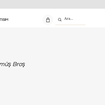
TISIM
müş Broş