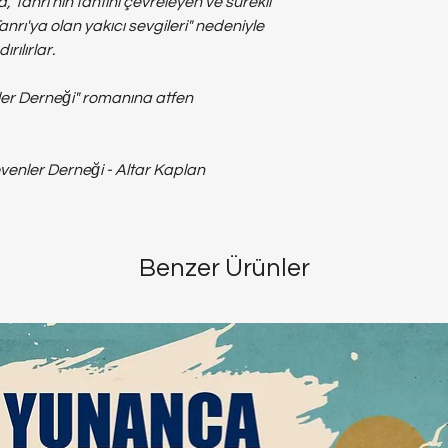
a, Tanrı'nın tahtını çevreleyen ve sürekli
anrı'ya olan yakıcı sevgileri" nedeniyle
rılırlar.
nler Derneği" romanına atfen
evenler Derneği - Altar Kaplan
Benzer Ürünler