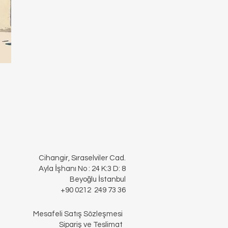
Cihangir, Sıraselviler Cad.
Ayla İşhanı No : 24 K:3 D: 8
Beyoğlu İstanbul
+90 0212 249 73 36
Mesafeli Satış Sözleşmesi
Sipariş ve Teslimat