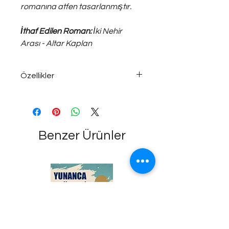
romanına atfen tasarlanmıştır.
İthaf Edilen Roman:
İki Nehir
Arası - Altar Kaplan
Özellikler
925 ayar gümüş; ~15 gram medium
ölçülerde unisex kolye..
Benzer Ürünler