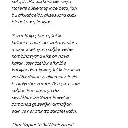
sahiptir. Parıltılı kristaller veya
incilerle süslenmiş ince detayları,
bu dikkat çekici aksesuara ışıltılı
bir dokunuş katıyor.
Sezar Kolye, hem günlük
kullanıma hem de özel davetlere
mükemmel uyum sağlar ve her
kombinasyona lüks bir hava
katar. İster özel bir etkinliğe
katılıyor olun, ister günlük tarzınıza
zarif bir dokunuş eklemek isteyin,
bu kolye her zaman öne çıkmanızı
sağlar. Kendinize ya da
sevdiklerinize Sezar Kolye’nin
zamansız güzelliğini armağan
edin ve her anınıza zarafet katın.
Altar Kaplan'ın "İki Nehir Arası"