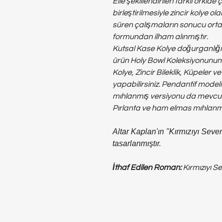
Elle şekillendirilen farklı orkid
birleştirilmesiyle zincir kolye o
süren çalışmaların sonucu ortaya
formundan ilham alınmıştır.
Kutsal Kase Kolye doğurganlığın 
ürün Holy Bowl Koleksiyonunun 
Kolye, Zincir Bileklik, Küpeler 
yapabilirsiniz. Pendantif model
mıhlanmış versiyonu da mevcut
Pırlanta ve ham elmas mıhlanmış 
Altar Kaplan'ın "Kırmızıyı Seve
tasarlanmıştır.
İthaf Edilen Roman:
Kırmızıyı S