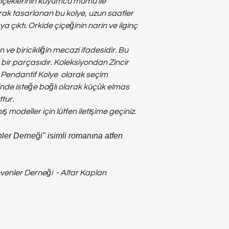
e çiçeklerinin kuyumcu mumu ile
larak tasarlanan bu kolye, uzun saatler
 çıktı. Orkide çiçeğinin narin ve ilginç
ve biricikliğin mecazi ifadesidir. Bu
bir parçasıdır. Koleksiyondan Zincir
ve Pendantif Kolye olarak seçim
inde isteğe bağlı olarak küçük elmas
tur.
modeller için lütfen iletişime geçiniz.
nler Derneği" isimli romanına atfen
evenler Derneği - Altar Kaplan