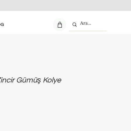
OG
Zincir Gümüş Kolye
e