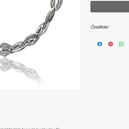
Özellikler
925 ayar ~42 gram g
kolye...