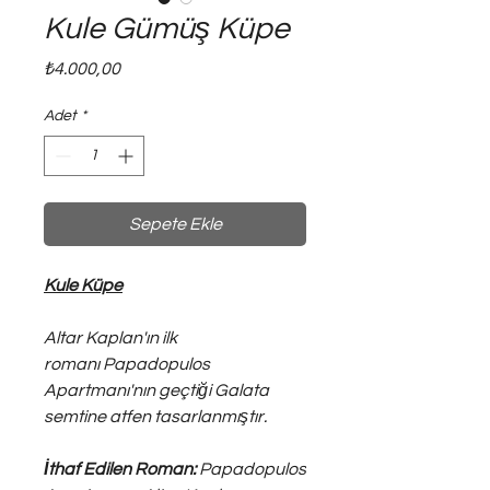
Kule Gümüş Küpe
Fiyat
₺4.000,00
Adet
*
Sepete Ekle
Kule Küpe
Altar Kaplan'ın ilk
romanı Papadopulos
Apartmanı'nın geçtiği Galata
semtine atfen tasarlanmıştır.
İthaf Edilen Roman:
Papadopulos